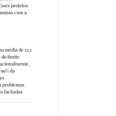
sses projetos 
misso com a 
a média de 15,3 
do limite 
nacionalmente, 
 99% da 
es 
a problemas 
o fachadas 