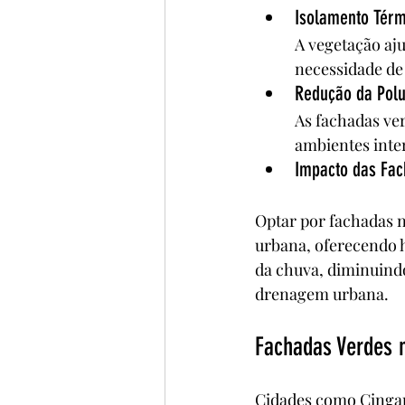
Isolamento Térm
A vegetação aju
necessidade de
Redução da Polu
As fachadas ve
ambientes inte
Impacto das Fac
Optar por fachadas n
urbana, oferecendo h
da chuva, diminuindo
drenagem urbana.
Fachadas Verdes 
Cidades como Cingap