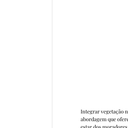
Integrar vegetação n
abordagem que ofere
estar dos moradores