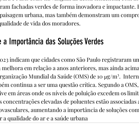
ram fachadas verdes de forma inovadora e impactante. E
 paisagem urbana, mas também demonstram um compro
 qualidade de vida dos moradores.
e a Importância das Soluções Verdes
2023 indicam que cidades como São Paulo registraram um
melhora em relação a anos anteriores, mas ainda acima 
ganização Mundial da Saúde (OMS) de 10 µg/m³​.  Inter
bém continua a ser uma questão crítica. Segundo a OMS,
ve em áreas onde os níveis de poluição excedem os limit
 concentrações elevadas de poluentes estão associadas 
iovasculares, aumentando a importância de soluções com
 a qualidade do ar e a saúde urbana