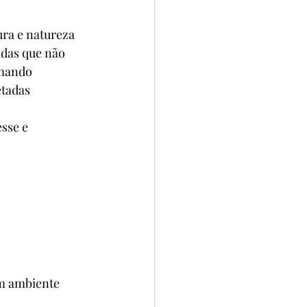
ra e natureza 
das que não 
mando 
tadas 
sse e 
um ambiente 